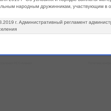
ольным народным дружинникам, участвующим в 
8.2019 г. Административный регламент админис
селения
 поселения РСО-Алания
Политика конф