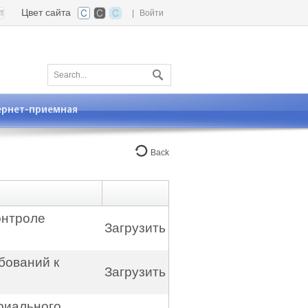
Цвет сайта
|
Войти
ернет-приемная
Back
онтроле
Загрузить
бований к
Загрузить
риального