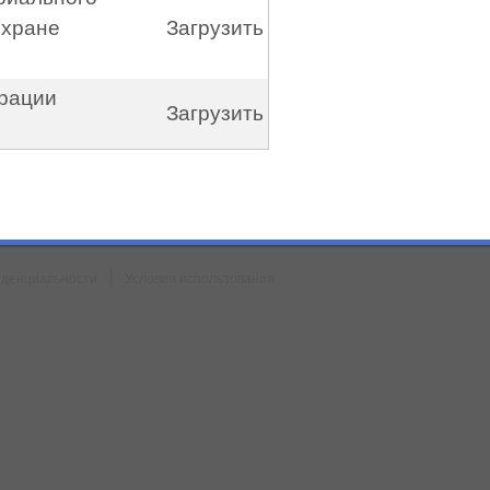
охране
Загрузить
трации
Загрузить
|
иденциальности
Условия использования