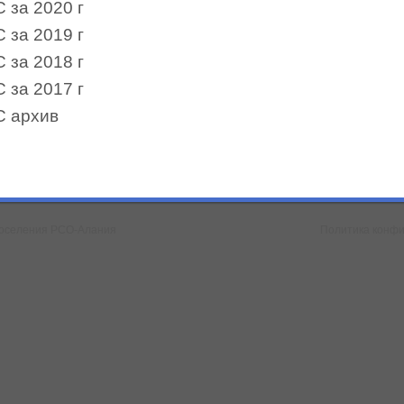
 за 2020 г
 за 2019 г
 за 2018 г
 за 2017 г
С архив
 поселения РСО-Алания
Политика конф