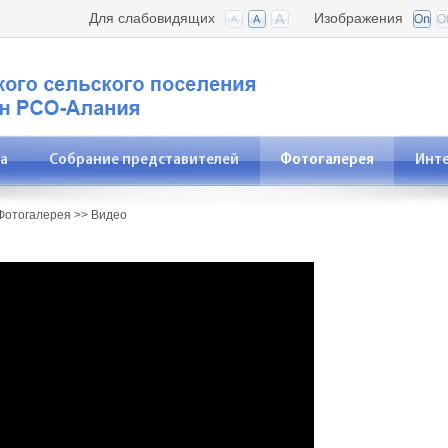
Для слабовидящих
Изображения
а
Собрание представителей
Фотогалерея
Инт
Фотогалерея
>>
Видео